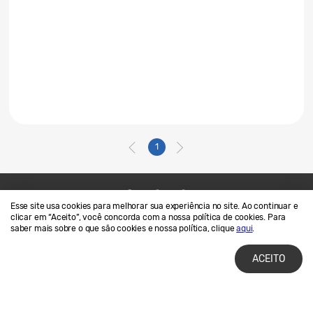
1
Esse site usa cookies para melhorar sua experiência no site. Ao continuar e
Contato
SAMSUNG.COM
clicar em “Aceito”, você concorda com a nossa política de cookies. Para
saber mais sobre o que são cookies e nossa política, clique
aqui
.
Termos de Uso
Privacidade e Cookies
ACEITO