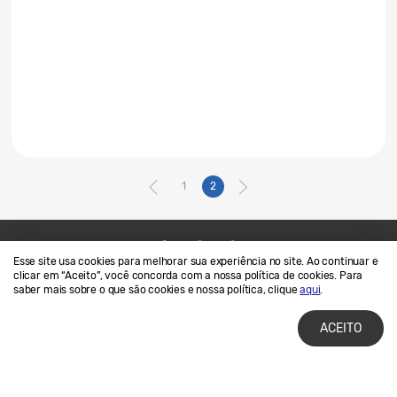
1
2
Esse site usa cookies para melhorar sua experiência no site. Ao continuar e
Contato
SAMSUNG.COM
clicar em “Aceito”, você concorda com a nossa política de cookies. Para
saber mais sobre o que são cookies e nossa política, clique
aqui
.
Termos de Uso
Privacidade e Cookies
ACEITO