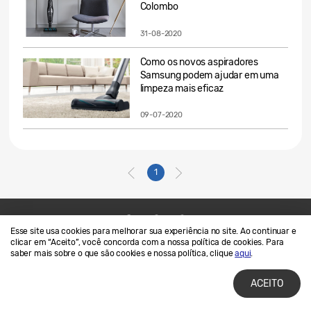
Colombo
31-08-2020
Como os novos aspiradores
Samsung podem ajudar em uma
limpeza mais eficaz
09-07-2020
1
Esse site usa cookies para melhorar sua experiência no site. Ao continuar e
Contato
SAMSUNG.COM
clicar em “Aceito”, você concorda com a nossa política de cookies. Para
saber mais sobre o que são cookies e nossa política, clique
aqui
.
Termos de Uso
Privacidade e Cookies
ACEITO