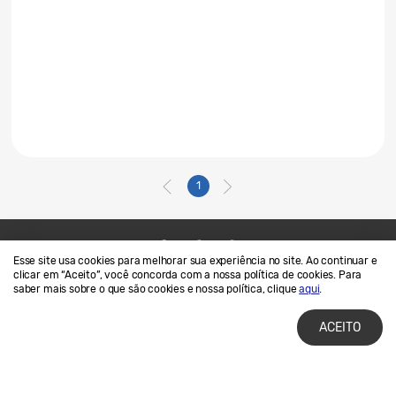
1
Esse site usa cookies para melhorar sua experiência no site. Ao continuar e
Contato
SAMSUNG.COM
clicar em “Aceito”, você concorda com a nossa política de cookies. Para
saber mais sobre o que são cookies e nossa política, clique
aqui
.
Termos de Uso
Privacidade e Cookies
ACEITO