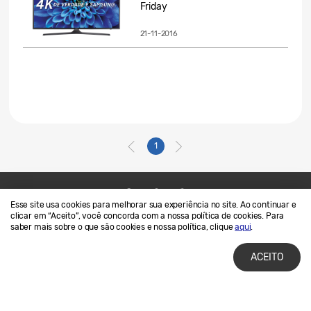
Friday
21-11-2016
1
Esse site usa cookies para melhorar sua experiência no site. Ao continuar e
Contato
SAMSUNG.COM
clicar em “Aceito”, você concorda com a nossa política de cookies. Para
saber mais sobre o que são cookies e nossa política, clique
aqui
.
Termos de Uso
Privacidade e Cookies
ACEITO