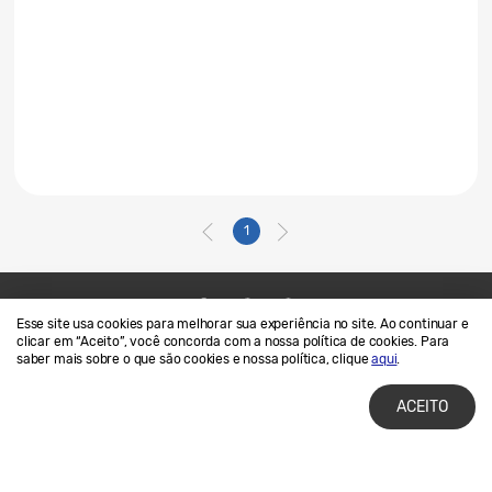
1
Esse site usa cookies para melhorar sua experiência no site. Ao continuar e
Contato
SAMSUNG.COM
clicar em “Aceito”, você concorda com a nossa política de cookies. Para
saber mais sobre o que são cookies e nossa política, clique
aqui
.
Termos de Uso
Privacidade e Cookies
ACEITO