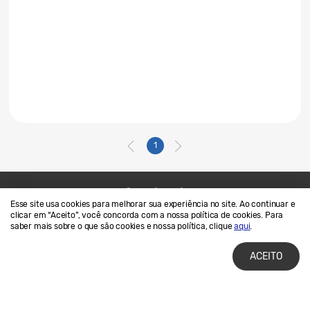
1
Esse site usa cookies para melhorar sua experiência no site. Ao continuar e
Contato
SAMSUNG.COM
clicar em “Aceito”, você concorda com a nossa política de cookies. Para
saber mais sobre o que são cookies e nossa política, clique
aqui
.
Termos de Uso
Privacidade e Cookies
ACEITO