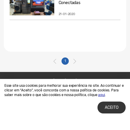
Conectadas
21-01-2020
1
Esse site usa cookies para melhorar sua experiência no site. Ao continuar e
Contato
SAMSUNG.COM
clicar em “Aceito”, você concorda com a nossa política de cookies. Para
saber mais sobre o que são cookies e nossa política, clique
aqui
.
Termos de Uso
Privacidade e Cookies
ACEITO