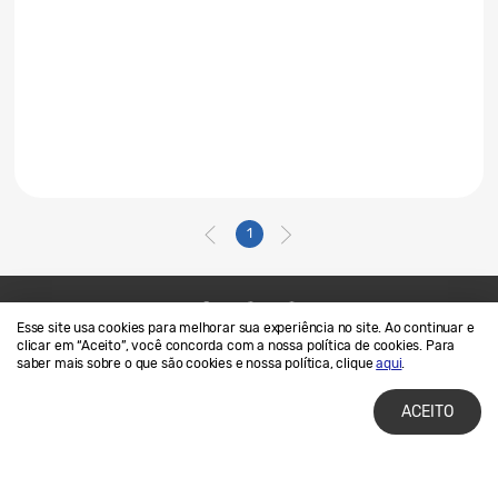
1
Esse site usa cookies para melhorar sua experiência no site. Ao continuar e
Contato
SAMSUNG.COM
clicar em “Aceito”, você concorda com a nossa política de cookies. Para
saber mais sobre o que são cookies e nossa política, clique
aqui
.
Termos de Uso
Privacidade e Cookies
ACEITO