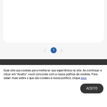
1
Esse site usa cookies para melhorar sua experiência no site. Ao continuar e
Contato
SAMSUNG.COM
clicar em “Aceito”, você concorda com a nossa política de cookies. Para
saber mais sobre o que são cookies e nossa política, clique
aqui
.
Termos de Uso
Privacidade e Cookies
ACEITO