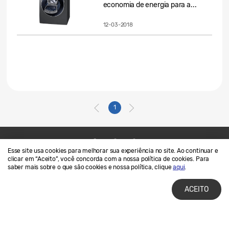
economia de energia para a...
12-03-2018
1
Esse site usa cookies para melhorar sua experiência no site. Ao continuar e
Contato
SAMSUNG.COM
clicar em “Aceito”, você concorda com a nossa política de cookies. Para
saber mais sobre o que são cookies e nossa política, clique
aqui
.
Termos de Uso
Privacidade e Cookies
ACEITO