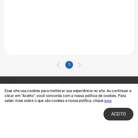
1
Esse site usa cookies para melhorar sua experiência no site. Ao continuar e
Contato
SAMSUNG.COM
clicar em “Aceito”, você concorda com a nossa política de cookies. Para
saber mais sobre o que são cookies e nossa política, clique
aqui
.
Termos de Uso
Privacidade e Cookies
ACEITO