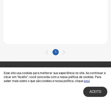
1
Esse site usa cookies para melhorar sua experiência no site. Ao continuar e
Contato
SAMSUNG.COM
clicar em “Aceito”, você concorda com a nossa política de cookies. Para
saber mais sobre o que são cookies e nossa política, clique
aqui
.
Termos de Uso
Privacidade e Cookies
ACEITO