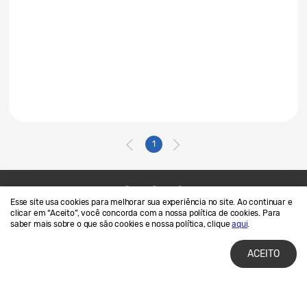
1
Esse site usa cookies para melhorar sua experiência no site. Ao continuar e
Contato
SAMSUNG.COM
clicar em “Aceito”, você concorda com a nossa política de cookies. Para
saber mais sobre o que são cookies e nossa política, clique
aqui
.
Termos de Uso
Privacidade e Cookies
ACEITO