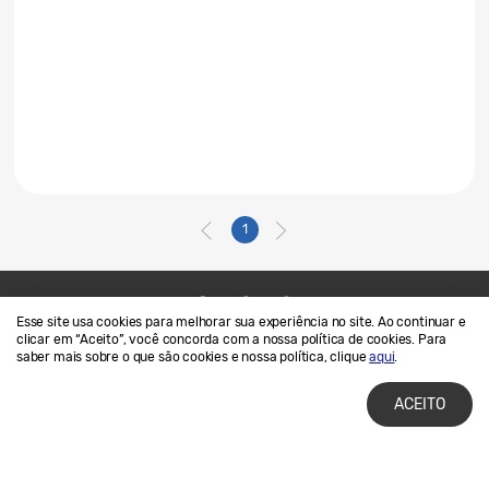
1
Esse site usa cookies para melhorar sua experiência no site. Ao continuar e
Contato
SAMSUNG.COM
clicar em “Aceito”, você concorda com a nossa política de cookies. Para
saber mais sobre o que são cookies e nossa política, clique
aqui
.
Termos de Uso
Privacidade e Cookies
ACEITO