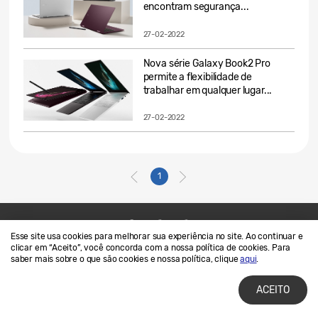
encontram segurança...
27-02-2022
Nova série Galaxy Book2 Pro
permite a flexibilidade de
trabalhar em qualquer lugar...
27-02-2022
1
Esse site usa cookies para melhorar sua experiência no site. Ao continuar e
Contato
SAMSUNG.COM
clicar em “Aceito”, você concorda com a nossa política de cookies. Para
saber mais sobre o que são cookies e nossa política, clique
aqui
.
Termos de Uso
Privacidade e Cookies
ACEITO