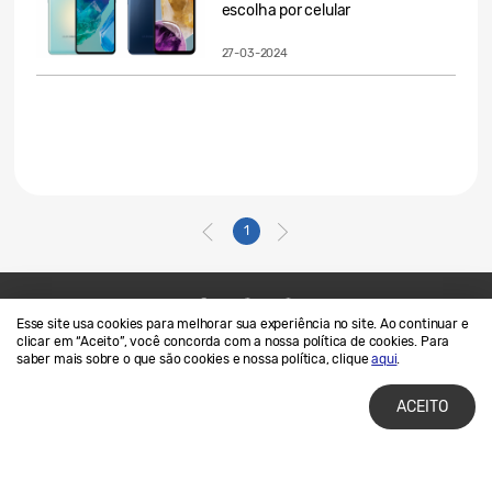
escolha por celular
27-03-2024
1
Esse site usa cookies para melhorar sua experiência no site. Ao continuar e
Contato
SAMSUNG.COM
clicar em “Aceito”, você concorda com a nossa política de cookies. Para
saber mais sobre o que são cookies e nossa política, clique
aqui
.
Termos de Uso
Privacidade e Cookies
ACEITO