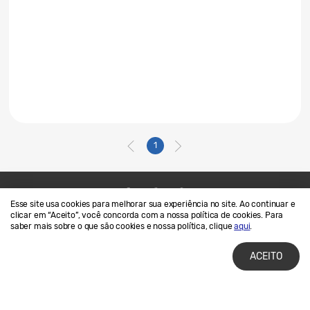
1
Esse site usa cookies para melhorar sua experiência no site. Ao continuar e
Contato
SAMSUNG.COM
clicar em “Aceito”, você concorda com a nossa política de cookies. Para
saber mais sobre o que são cookies e nossa política, clique
aqui
.
Termos de Uso
Privacidade e Cookies
ACEITO