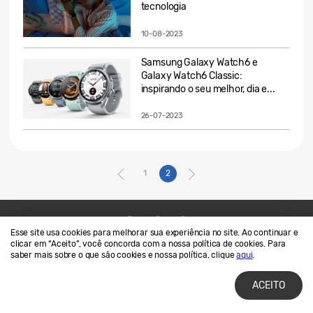
tecnologia
10-08-2023
Samsung Galaxy Watch6 e
Galaxy Watch6 Classic:
inspirando o seu melhor, dia e...
26-07-2023
1
2
Esse site usa cookies para melhorar sua experiência no site. Ao continuar e
Contato
SAMSUNG.COM
clicar em “Aceito”, você concorda com a nossa política de cookies. Para
saber mais sobre o que são cookies e nossa política, clique
aqui
.
Termos de Uso
Privacidade e Cookies
ACEITO