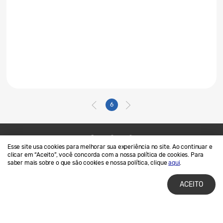
6
Esse site usa cookies para melhorar sua experiência no site. Ao continuar e
Contato
SAMSUNG.COM
clicar em “Aceito”, você concorda com a nossa política de cookies. Para
saber mais sobre o que são cookies e nossa política, clique
aqui
.
Termos de Uso
Privacidade e Cookies
ACEITO