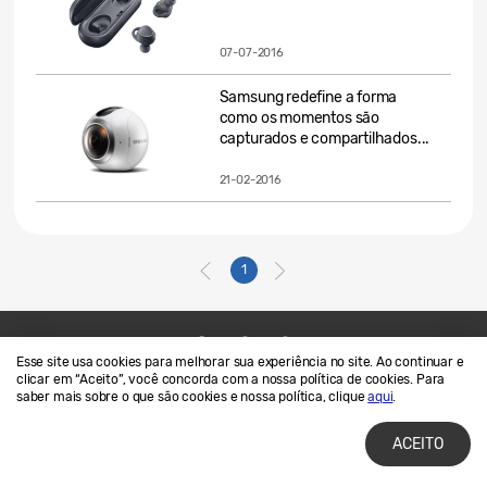
07-07-2016
Samsung redefine a forma
como os momentos são
capturados e compartilhados...
21-02-2016
1
Esse site usa cookies para melhorar sua experiência no site. Ao continuar e
Contato
SAMSUNG.COM
clicar em “Aceito”, você concorda com a nossa política de cookies. Para
saber mais sobre o que são cookies e nossa política, clique
aqui
.
Termos de Uso
Privacidade e Cookies
ACEITO