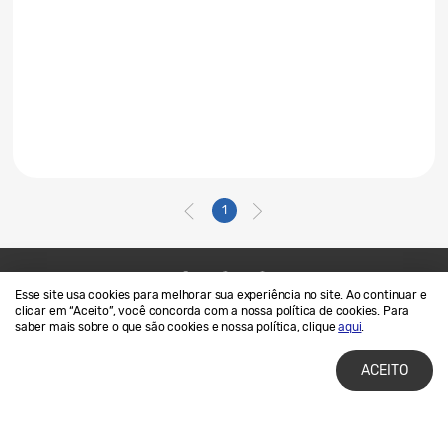
1
Esse site usa cookies para melhorar sua experiência no site. Ao continuar e
Contato
SAMSUNG.COM
clicar em “Aceito”, você concorda com a nossa política de cookies. Para
saber mais sobre o que são cookies e nossa política, clique
aqui
.
Termos de Uso
Privacidade e Cookies
ACEITO