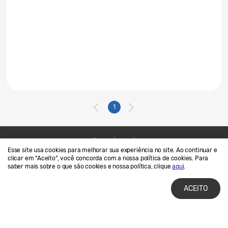
1
Esse site usa cookies para melhorar sua experiência no site. Ao continuar e
Contato
SAMSUNG.COM
clicar em “Aceito”, você concorda com a nossa política de cookies. Para
saber mais sobre o que são cookies e nossa política, clique
aqui
.
Termos de Uso
Privacidade e Cookies
ACEITO