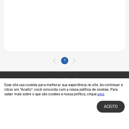
1
Esse site usa cookies para melhorar sua experiência no site. Ao continuar e
Contato
SAMSUNG.COM
clicar em “Aceito”, você concorda com a nossa política de cookies. Para
saber mais sobre o que são cookies e nossa política, clique
aqui
.
Termos de Uso
Privacidade e Cookies
ACEITO