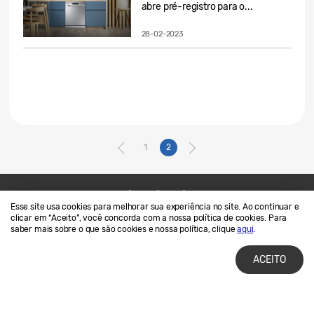
abre pré-registro para o...
28-02-2023
1
2
Esse site usa cookies para melhorar sua experiência no site. Ao continuar e
Contato
SAMSUNG.COM
clicar em “Aceito”, você concorda com a nossa política de cookies. Para
saber mais sobre o que são cookies e nossa política, clique
aqui
.
Termos de Uso
Privacidade e Cookies
ACEITO