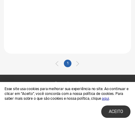
1
Esse site usa cookies para melhorar sua experiência no site. Ao continuar e
Contato
SAMSUNG.COM
clicar em “Aceito”, você concorda com a nossa política de cookies. Para
saber mais sobre o que são cookies e nossa política, clique
aqui
.
Termos de Uso
Privacidade e Cookies
ACEITO