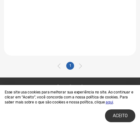
1
Esse site usa cookies para melhorar sua experiência no site. Ao continuar e
Contato
SAMSUNG.COM
clicar em “Aceito”, você concorda com a nossa política de cookies. Para
saber mais sobre o que são cookies e nossa política, clique
aqui
.
Termos de Uso
Privacidade e Cookies
ACEITO