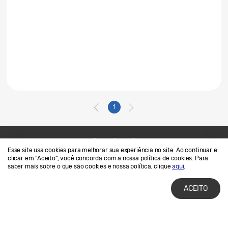
1
Esse site usa cookies para melhorar sua experiência no site. Ao continuar e
Contato
SAMSUNG.COM
clicar em “Aceito”, você concorda com a nossa política de cookies. Para
saber mais sobre o que são cookies e nossa política, clique
aqui
.
Termos de Uso
Privacidade e Cookies
ACEITO