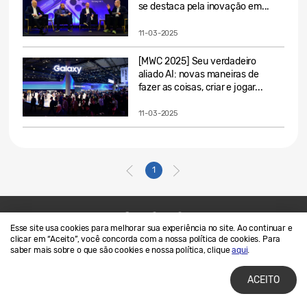
se destaca pela inovação em...
11-03-2025
[MWC 2025] Seu verdadeiro
aliado AI: novas maneiras de
fazer as coisas, criar e jogar...
11-03-2025
1
Esse site usa cookies para melhorar sua experiência no site. Ao continuar e
Contato
SAMSUNG.COM
clicar em “Aceito”, você concorda com a nossa política de cookies. Para
saber mais sobre o que são cookies e nossa política, clique
aqui
.
Termos de Uso
Privacidade e Cookies
ACEITO