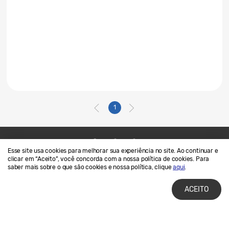
1
Esse site usa cookies para melhorar sua experiência no site. Ao continuar e
Contato
SAMSUNG.COM
clicar em “Aceito”, você concorda com a nossa política de cookies. Para
saber mais sobre o que são cookies e nossa política, clique
aqui
.
Termos de Uso
Privacidade e Cookies
ACEITO