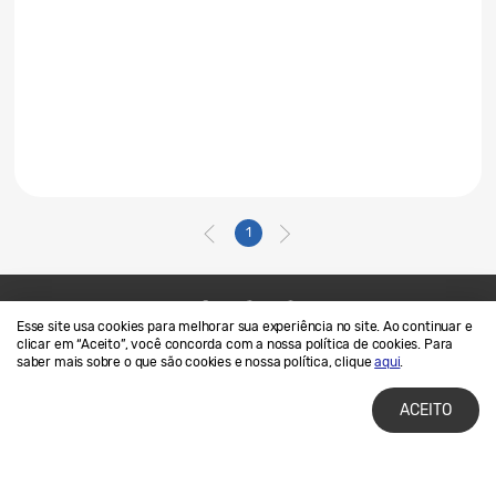
1
Esse site usa cookies para melhorar sua experiência no site. Ao continuar e
Contato
SAMSUNG.COM
clicar em “Aceito”, você concorda com a nossa política de cookies. Para
saber mais sobre o que são cookies e nossa política, clique
aqui
.
Termos de Uso
Privacidade e Cookies
ACEITO