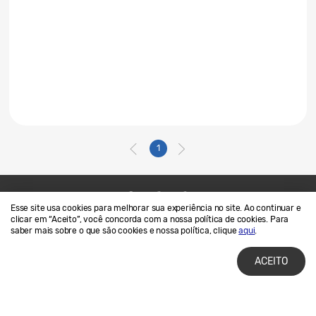
1
Esse site usa cookies para melhorar sua experiência no site. Ao continuar e
Contato
SAMSUNG.COM
clicar em “Aceito”, você concorda com a nossa política de cookies. Para
saber mais sobre o que são cookies e nossa política, clique
aqui
.
Termos de Uso
Privacidade e Cookies
ACEITO