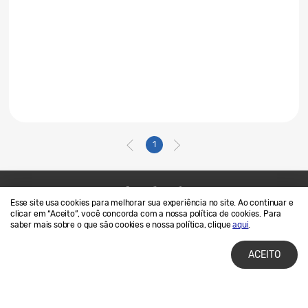
1
Esse site usa cookies para melhorar sua experiência no site. Ao continuar e
Contato
SAMSUNG.COM
clicar em “Aceito”, você concorda com a nossa política de cookies. Para
saber mais sobre o que são cookies e nossa política, clique
aqui
.
Termos de Uso
Privacidade e Cookies
ACEITO