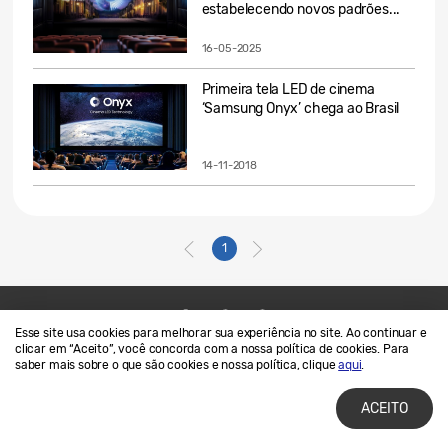
estabelecendo novos padrões...
16-05-2025
Primeira tela LED de cinema
‘Samsung Onyx’ chega ao Brasil
14-11-2018
1
Esse site usa cookies para melhorar sua experiência no site. Ao continuar e
Contato
SAMSUNG.COM
clicar em “Aceito”, você concorda com a nossa política de cookies. Para
saber mais sobre o que são cookies e nossa política, clique
aqui
.
Termos de Uso
Privacidade e Cookies
ACEITO