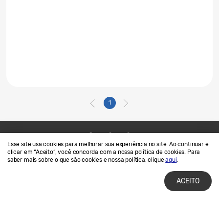
1
Esse site usa cookies para melhorar sua experiência no site. Ao continuar e
Contato
SAMSUNG.COM
clicar em “Aceito”, você concorda com a nossa política de cookies. Para
saber mais sobre o que são cookies e nossa política, clique
aqui
.
Termos de Uso
Privacidade e Cookies
ACEITO