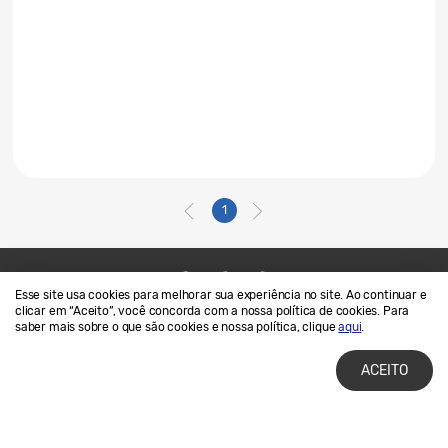
1
Esse site usa cookies para melhorar sua experiência no site. Ao continuar e
Contato
SAMSUNG.COM
clicar em “Aceito”, você concorda com a nossa política de cookies. Para
saber mais sobre o que são cookies e nossa política, clique
aqui
.
Termos de Uso
Privacidade e Cookies
ACEITO