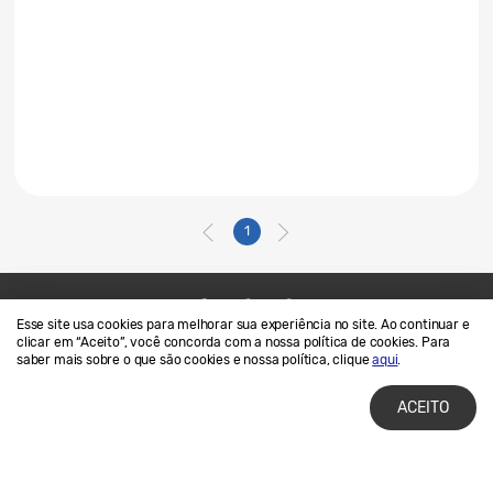
1
Esse site usa cookies para melhorar sua experiência no site. Ao continuar e
Contato
SAMSUNG.COM
clicar em “Aceito”, você concorda com a nossa política de cookies. Para
saber mais sobre o que são cookies e nossa política, clique
aqui
.
Termos de Uso
Privacidade e Cookies
ACEITO