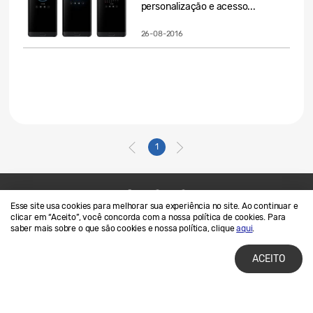
personalização e acesso...
26-08-2016
1
Esse site usa cookies para melhorar sua experiência no site. Ao continuar e
Contato
SAMSUNG.COM
clicar em “Aceito”, você concorda com a nossa política de cookies. Para
saber mais sobre o que são cookies e nossa política, clique
aqui
.
Termos de Uso
Privacidade e Cookies
ACEITO