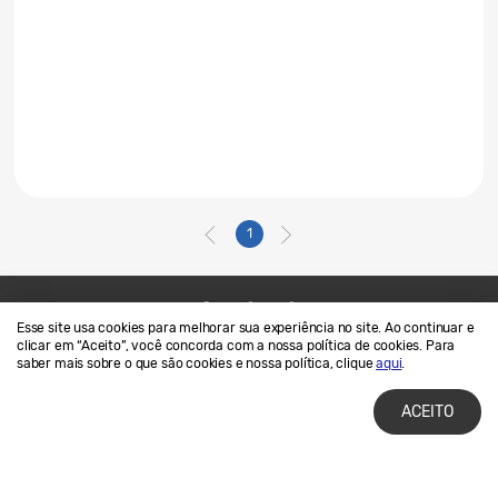
1
Esse site usa cookies para melhorar sua experiência no site. Ao continuar e
Contato
SAMSUNG.COM
clicar em “Aceito”, você concorda com a nossa política de cookies. Para
saber mais sobre o que são cookies e nossa política, clique
aqui
.
Termos de Uso
Privacidade e Cookies
ACEITO