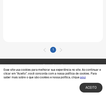
1
Esse site usa cookies para melhorar sua experiência no site. Ao continuar e
Contato
SAMSUNG.COM
clicar em “Aceito”, você concorda com a nossa política de cookies. Para
saber mais sobre o que são cookies e nossa política, clique
aqui
.
Termos de Uso
Privacidade e Cookies
ACEITO