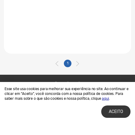
1
Esse site usa cookies para melhorar sua experiência no site. Ao continuar e
Contato
SAMSUNG.COM
clicar em “Aceito”, você concorda com a nossa política de cookies. Para
saber mais sobre o que são cookies e nossa política, clique
aqui
.
Termos de Uso
Privacidade e Cookies
ACEITO