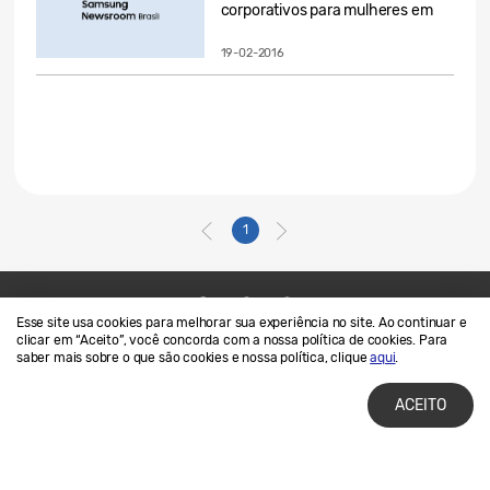
corporativos para mulheres em
seu...
19-02-2016
1
Esse site usa cookies para melhorar sua experiência no site. Ao continuar e
Contato
SAMSUNG.COM
clicar em “Aceito”, você concorda com a nossa política de cookies. Para
saber mais sobre o que são cookies e nossa política, clique
aqui
.
Termos de Uso
Privacidade e Cookies
ACEITO