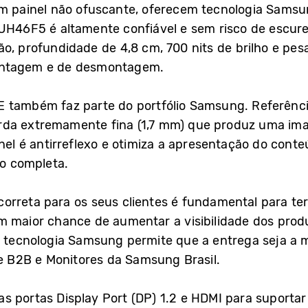
m painel não ofuscante, oferecem tecnologia Samsun
UH46F5 é altamente confiável e sem risco de escure
o, profundidade de 4,8 cm, 700 nits de brilho e pes
ontagem e de desmontagem.
E também faz parte do portfólio Samsung. Referênci
rda extremamente fina (1,7 mm) que produz uma im
inel é antirreflexo e otimiza a apresentação do con
ão completa.
orreta para os seus clientes é fundamental para te
em maior chance de aumentar a visibilidade dos pro
A tecnologia Samsung permite que a entrega seja a m
de B2B e Monitores da Samsung Brasil.
 portas Display Port (DP) 1.2 e HDMI para suportar