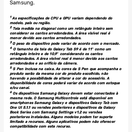
Samsung.
1
As especificações de CPU e GPU variam dependendo do
modelo, país ou região.
2
Tela medida na diagonal como um retângulo inteiro sem
considerar os cantos arredondados. A área visível real é
menor devido aos cantos arredondados.
3
O peso do dispositivo pode variar de acordo com o mercado.
4
O tamanho da tela do Galaxy Tab S9 é de 11″ como um
retângulo inteiro e de 10,9″ considerando os cantos
arredondados. A área visível real é menor devido aos cantos
arredondados e ao orifício da câmera.
5
S Pen inclusa na caixa. As cores da S Pen que acompanha o
produto serão da mesma cor do produto escolhido, não
havendo a possibilidade de alterar a cor do acessório. A
disponibilidade de cores poderá variar de acordo com estoque
e/ou canal.
6
Os dispositivos Samsung Galaxy devem estar conectados à
mesma rede. O Samsung Multicontrole está disponível em
smartphones Samsung Galaxy e dispositivos Galaxy Tab com
One UI 5.1.1 ou versões posteriores e dispositivos da Galaxy
Book Series com Samsung Settings v1.2 ou versões
posteriores instaladas. Alguns modelos podem ter suporte
limitado a recursos. Alguns aplicativos podem não oferecer
compatibilidade com este recurso.