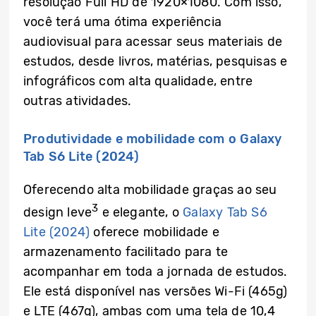
resolução Full HD de 1920×1080. Com isso,
você terá uma ótima experiência
audiovisual para acessar seus materiais de
estudos, desde livros, matérias, pesquisas e
infográficos com alta qualidade, entre
outras atividades.
Produtividade e mobilidade com o Galaxy
Tab S6 Lite (2024)
Oferecendo alta mobilidade graças ao seu
3
design leve
e elegante, o
Galaxy Tab S6
Lite (2024)
oferece mobilidade e
armazenamento facilitado para te
acompanhar em toda a jornada de estudos.
Ele está disponível nas versões Wi-Fi (465g)
e LTE (467g), ambas com uma tela de 10,4