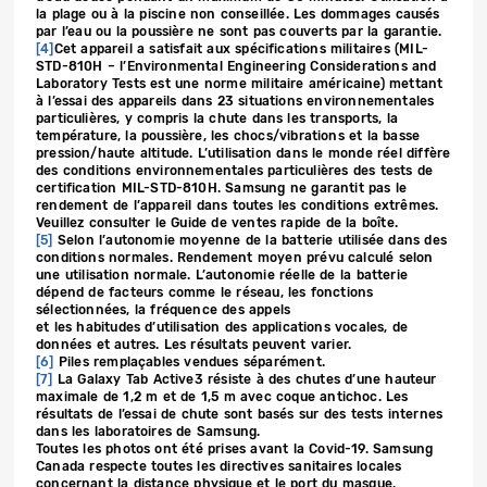
la plage ou à la piscine non conseillée. Les dommages causés
par l’eau ou la poussière ne sont pas couverts par la garantie.
[4]
Cet appareil a satisfait aux spécifications militaires (MIL-
STD-810H – l’Environmental Engineering Considerations and
Laboratory Tests est une norme militaire américaine) mettant
à l’essai des appareils dans 23 situations environnementales
particulières, y compris la chute dans les transports, la
température, la poussière, les chocs/vibrations et la basse
pression/haute altitude. L’utilisation dans le monde réel diffère
des conditions environnementales particulières des tests de
certification MIL-STD-810H. Samsung ne garantit pas le
rendement de l’appareil dans toutes les conditions extrêmes.
Veuillez consulter le Guide de ventes rapide de la boîte.
[5]
Selon l’autonomie moyenne de la batterie utilisée dans des
conditions normales. Rendement moyen prévu calculé selon
une utilisation normale. L’autonomie réelle de la batterie
dépend de facteurs comme le réseau, les fonctions
sélectionnées, la fréquence des appels
et les habitudes d’utilisation des applications vocales, de
données et autres. Les résultats peuvent varier.
[6]
Piles remplaçables vendues séparément.
[7]
La Galaxy Tab Active3 résiste à des chutes d’une hauteur
maximale de 1,2 m et de 1,5 m avec coque antichoc. Les
résultats de l’essai de chute sont basés sur des tests internes
dans les laboratoires de Samsung.
Toutes les photos ont été prises avant la Covid-19. Samsung
Canada respecte toutes les directives sanitaires locales
concernant la distance physique et le port du masque.