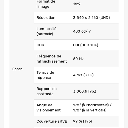
Format de
16:9
l’image
Résolution
3 840 x 2 160 (UHD)
Luminosité
400 cd/㎡
(normale)
HDR
Oui (HDR 10+)
Fréquence de
60 Hz
rafraîchissement
Écran
Temps de
4 ms (GTG)
réponse
Rapport de
3 000:1(Typ.)
contraste
Angle de
178° (à l’horizontale) /
visionnement
178° (à la verticale)
Couverture sRVB
99 % (Typ)