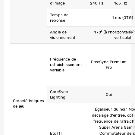
d’image
240 Hz
165 Hz
Temps de
1 ms (GTG)
réponse
Angle de
178° (à l’horizontale)/
visionnement
verticale)
Fréquence de
FreeSync Premium
rafraîchissement
Pro
variable
CoreSync
Oui
Lighting
Caractéristiques
de jeu
Égaliseur du noir, Mo
décalage d’entrée, opt
fréquence de rafraîc
Super Arena Gami
Etc.(1)
Commutateur de s