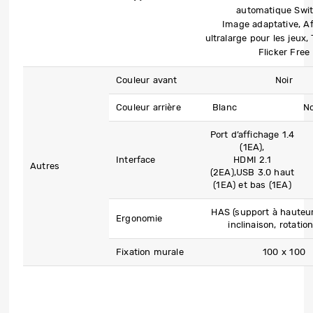
automatique Swit
Image adaptative, A
ultralarge pour les jeux,
Flicker Free
Couleur avant
Noir
Couleur arrière
Blanc
No
Port d’affichage 1.4
(1EA),
Interface
HDMI 2.1
Autres
(2EA),USB 3.0 haut
(1EA) et bas (1EA)
HAS (support à hauteur 
Ergonomie
inclinaison, rotation
Fixation murale
100 x 100