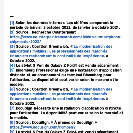
—
[1]
Selon les données internes. Les chiffres comparant la
période de janvier à octobre 2022, de janvier à octobre 2021.
[2]
Source : Recherche Counterpoint
https://www.counterpointresearch.com/foldable-smartphone-
shipments-2022/
[3]
Source : Coalition Greenwich, «
La modernisation des
applications mobiles : Les professionnels des marchés
financiers recherchent la continuité de l’expérience
. »
Octobre 2022.
[4]
Le stylet S Pen du Galaxy Z Fold4 est vendu séparément
[5]
Bloomberg Professional exige une installation d’application
distincte et un abonnement au terminal Bloomberg pour
l’utilisation. La disponibilité peut varier selon le marché et le
modèle.
[6]
Source : Coalition Greenwich, «
La modernisation des
applications mobiles : Les professionnels des marchés
financiers recherchent la continuité de l’expérience
. »
Octobre 2022.
[7]
DocuSign nécessite une installation d’application distincte
pour l’utilisation. La disponibilité peut varier selon le marché et
le modèle.
[8]
Source : DocuSign, « À propos de DocuSign »
https://www.docusign.com/company
[9]
Le stylet S Pen du Galaxy Z Fold4 est vendu séparément