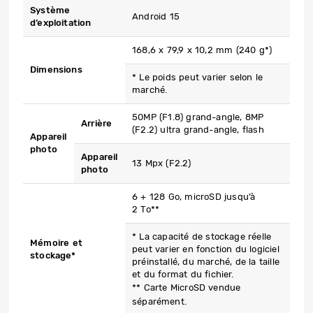
Système
Android 15
d’exploitation
168,6 x 79,9 x 10,2 mm (240 g*)
Dimensions
* Le poids peut varier selon le
marché.
50MP (F1.8) grand-angle, 8MP
Arrière
(F2.2) ultra grand-angle, flash
Appareil
photo
Appareil
13 Mpx (F2.2)
photo
6 + 128 Go, microSD jusqu’à
2 To**
* La capacité de stockage réelle
Mémoire et
peut varier en fonction du logiciel
stockage*
préinstallé, du marché, de la taille
et du format du fichier.
** Carte MicroSD vendue
séparément.