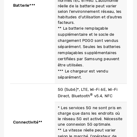
normes IEC 61960. L’autonomie
Batterie***
réelle de la batterie peut varier
selon l’environnement réseau, les
habitudes d’utilisation et d’autres
facteurs.
** La batterie remplaçable
supplémentaire et le socle de
chargement POGO sont vendus
séparément. Seules les batteries
remplaçables supplémentaires
certifiées par Samsung peuvent
être utilisées.
*** Le chargeur est vendu
séparément.
5G (Sub6)*, LTE, Wi-Fi 6E, Wi-Fi
®
Direct, Bluetooth
v5.4, NFC
* Les services 5G ne sont pris en
charge que dans les endroits où
le réseau 5G est activé. Nécessite
Connectivité**
une connexion 5G optimale.
** La vitesse réelle peut varier
selon le marché, l’opérateur de