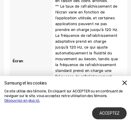
en raison des coins arrondis.
** Le taux de rafraîchissement de
l’écran varie en fonction de
l’application utilisée, et certaines
applications peuvent ne pas
prendre en charge jusqu’à 120 Hz.
La fréquence de rafraîchissement
adaptative prend en charge
jusqu’à 120 Hz, ce qui ajuste
automatiquement la fluidité du
mouvement au besoin, tandis que
Écran
la fréquence de rafraîchissement
standard prend en charge une
fréquence de rafraîchissement
d’écran de 120 Hz.
Samsung et les cookies
*** La sensibilité tactile augmente
Ce site utilise des témoins. En cliquant sur ACCEPTER ou en continuant de
la réactivité pour les gants en cuir
naviguer sur le site, vous acceptez notre utilisation des témoins.
d’une épaisseur de à 2 mm ou
Découvrez-en plus ici.
moins, selon les résultats de tests
effectués en laboratoire interne.
ACCEPTEZ
Le dispositif peut être utilisé dans
des environnements humides,
mais pas complètement immergé