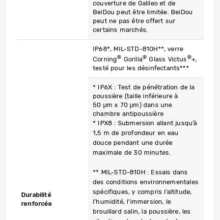
couverture de Galileo et de
BeiDou peut être limitée. BeiDou
peut ne pas être offert sur
certains marchés.
IP68*, MIL-STD-810H**, verre
®
®
®
Corning
Gorilla
Glass Victus
+,
testé pour les désinfectants***
* IP6X : Test de pénétration de la
poussière (taille inférieure à
50 μm x 70 μm) dans une
chambre antipoussière
* IPX8 : Submersion allant jusqu’à
1,5 m de profondeur en eau
douce pendant une durée
maximale de 30 minutes.
** MIL-STD-810H : Essais dans
des conditions environnementales
spécifiques, y compris l’altitude,
Durabilité
l’humidité, l’immersion, le
renforcée
brouillard salin, la poussière, les