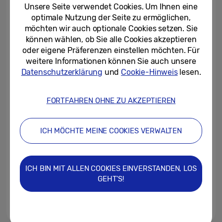
AI in europäischen Haushalten...
Unsere Seite verwendet Cookies. Um Ihnen eine
optimale Nutzung der Seite zu ermöglichen,
26/06/2025
möchten wir auch optionale Cookies setzen. Sie
können wählen, ob Sie alle Cookies akzeptieren
Anmeldefenster für
oder eigene Präferenzen einstellen möchten. Für
Bildungsprogramm von
weitere Informationen können Sie auch unsere
Samsung ab sofort geöffnet
Datenschutzerklärung
und
Cookie-Hinweis
lesen.
19/06/2025
FORTFAHREN OHNE ZU AKZEPTIEREN
Second-Hand-Mode mit Power:
Schulklasse aus Lungern
gewinnt Bildungsprogramm...
ICH MÖCHTE MEINE COOKIES VERWALTEN
15/04/2025
Dario Casari zum Senior Vice
ICH BIN MIT ALLEN COOKIES EINVERSTANDEN, LOS
President ernannt
GEHT'S!
31/03/2025